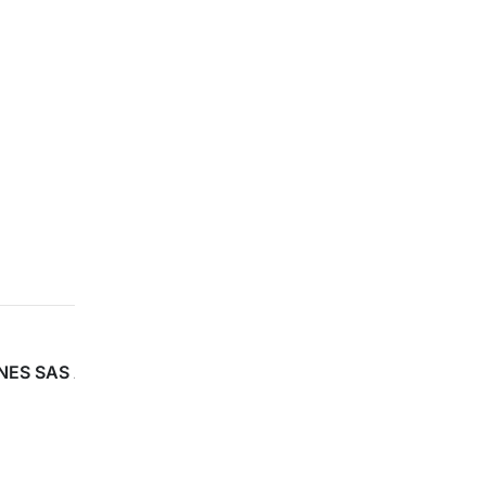
CTOR/A
ONES SAS ANDALUCÍA 2026/27 – TÉCNICO/A EN CUIDADO