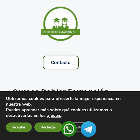
Contacto
Cursos Dobler Formación
Utilizamos cookies para ofrecerte la mejor experiencia en
nuestra web.
Puedes aprender más sobre qué cookies utilizamos o
Oposiciones Servicio Andaluz de Salud
desactivarlas en los
ajustes
.
Oposiciones Servicio Aragones de Salud
Aceptar
Rechazar
Ajustes