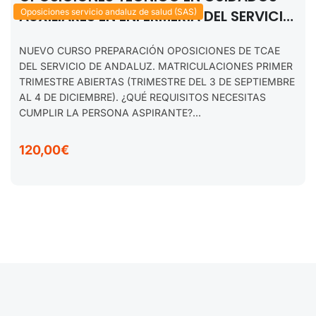
AUXILIARES EN ENFERMERÍA DEL SERVICIO
Oposiciones servicio andaluz de salud (SAS)
ANDALUZ DE SALUD. SEPTIEMBRE 2026.
NUEVO CURSO PREPARACIÓN OPOSICIONES DE TCAE
DEL SERVICIO DE ANDALUZ. MATRICULACIONES PRIMER
TRIMESTRE ABIERTAS (TRIMESTRE DEL 3 DE SEPTIEMBRE
AL 4 DE DICIEMBRE). ¿QUÉ REQUISITOS NECESITAS
CUMPLIR LA PERSONA ASPIRANTE?...
120,00€