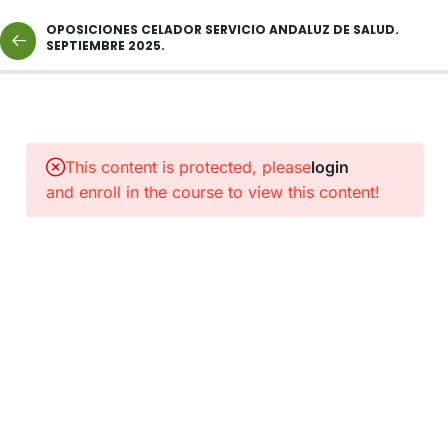
OPOSICIONES CELADOR SERVICIO ANDALUZ DE SALUD.
SEPTIEMBRE 2025.
2
NORMAS
Y
This content is protected, please
login
PROTOCOLOS
and enroll in the course to view this content!
DE
INTERÉS.
1
ENLACE
A
CLASE
CATEGORÍA
CELADOR