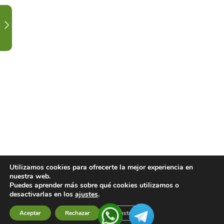
3
CALENDARIO
DE
CLASES
Y
FESTIVIDAD.
1
CONTACTA
CON
TU
DOCENTE.
1
LISTADO
Utilizamos cookies para ofrecerte la mejor experiencia en
nuestra web.
DE
Puedes aprender más sobre qué cookies utilizamos o
VIDEOS
desactivarlas en los
ajustes
.
DE
Aceptar
Rechazar
Ajustes
Previous
Next
CLASES