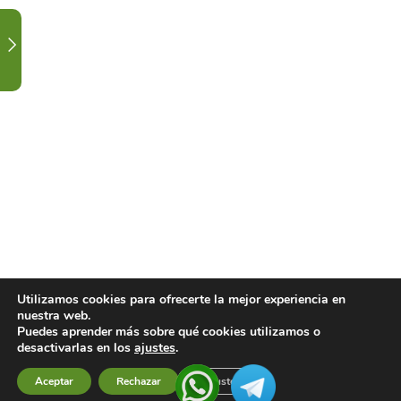
3
CALENDARIO
DE
CLASES
Y
FESTIVIDAD.
1
CONTACTA
CON
TU
DOCENTE.
1
LISTADO
Utilizamos cookies para ofrecerte la mejor experiencia en
nuestra web.
DE
Puedes aprender más sobre qué cookies utilizamos o
VIDEOS
desactivarlas en los
ajustes
.
DE
Aceptar
Rechazar
Ajustes
Previous
Next
CLASES