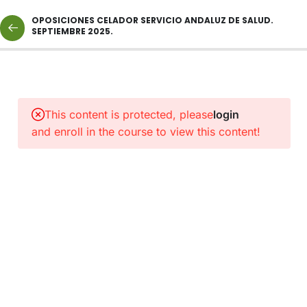
OPOSICIONES CELADOR SERVICIO ANDALUZ DE SALUD.
SEPTIEMBRE 2025.
2
NORMAS
Y
This content is protected, please
login
PROTOCOLOS
and enroll in the course to view this content!
DE
INTERÉS.
1
ENLACE
A
CLASE
CATEGORÍA
CELADOR