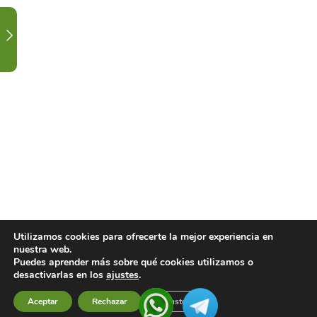
3
CALENDARIO
DE
CLASES
Y
FESTIVIDAD.
1
CONTACTA
CON
TU
DOCENTE.
1
LISTADO
Utilizamos cookies para ofrecerte la mejor experiencia en
nuestra web.
DE
Puedes aprender más sobre qué cookies utilizamos o
VIDEOS
desactivarlas en los
ajustes
.
DE
Aceptar
Rechazar
Ajustes
Previous
Next
CLASES