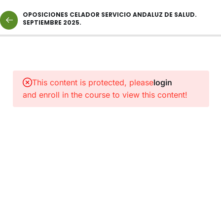
OPOSICIONES CELADOR SERVICIO ANDALUZ DE SALUD.
SEPTIEMBRE 2025.
2
NORMAS
Y
This content is protected, please
login
PROTOCOLOS
and enroll in the course to view this content!
DE
INTERÉS.
1
ENLACE
A
CLASE
CATEGORÍA
CELADOR