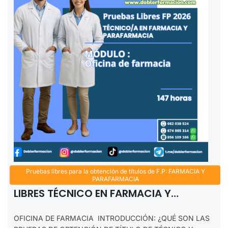
Pruebas libres para la obtención de títulos de F.P: FARMACIA Y
OFICINA DE FARMACIA. FP PRUEBAS
PARAFARMACIA
LIBRES TÉCNICO EN FARMACIA Y
PARAFARMACIA. 2025-2026
OFICINA DE FARMACIA INTRODUCCIÓN: ¿QUÉ SON LAS