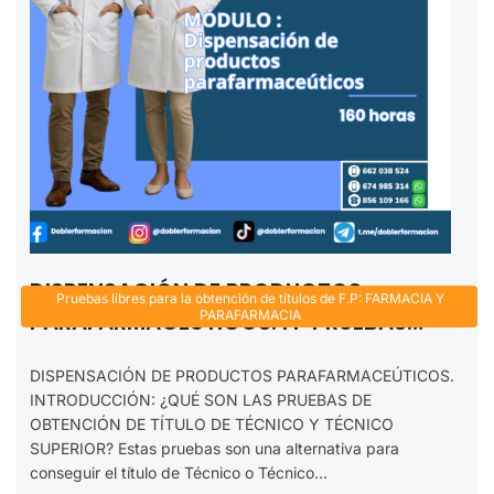
DISPENSACIÓN DE PRODUCTOS
Pruebas libres para la obtención de títulos de F.P: FARMACIA Y
PARAFARMACÉUTICOS. FP PRUEBAS
PARAFARMACIA
LIBRES TÉCNICO EN FARMACIA Y
DISPENSACIÓN DE PRODUCTOS PARAFARMACEÚTICOS.
PARAFARMACIA. 2025-2026
INTRODUCCIÓN: ¿QUÉ SON LAS PRUEBAS DE
OBTENCIÓN DE TÍTULO DE TÉCNICO Y TÉCNICO
SUPERIOR? Estas pruebas son una alternativa para
conseguir el título de Técnico o Técnico...