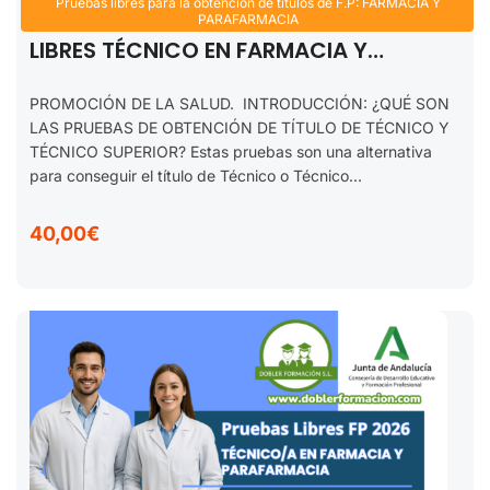
Pruebas libres para la obtención de títulos de F.P: FARMACIA Y
PROMOCIÓN DE LA SALUD. FP PRUEBAS
PARAFARMACIA
LIBRES TÉCNICO EN FARMACIA Y
PARAFARMACIA. 2025-2026
PROMOCIÓN DE LA SALUD. INTRODUCCIÓN: ¿QUÉ SON
LAS PRUEBAS DE OBTENCIÓN DE TÍTULO DE TÉCNICO Y
TÉCNICO SUPERIOR? Estas pruebas son una alternativa
para conseguir el título de Técnico o Técnico...
40,00€