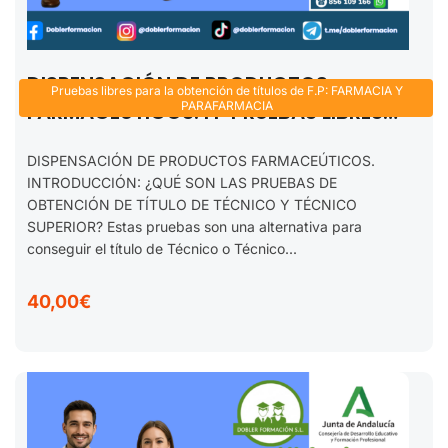
DISPENSACIÓN DE PRODUCTOS
Pruebas libres para la obtención de títulos de F.P: FARMACIA Y
FARMACEÚTICOS. FP PRUEBAS LIBRES
PARAFARMACIA
TÉCNICO EN FARMACIA Y
DISPENSACIÓN DE PRODUCTOS FARMACEÚTICOS.
PARAFARMACIA. 2025-2026
INTRODUCCIÓN: ¿QUÉ SON LAS PRUEBAS DE
OBTENCIÓN DE TÍTULO DE TÉCNICO Y TÉCNICO
SUPERIOR? Estas pruebas son una alternativa para
conseguir el título de Técnico o Técnico...
40,00€