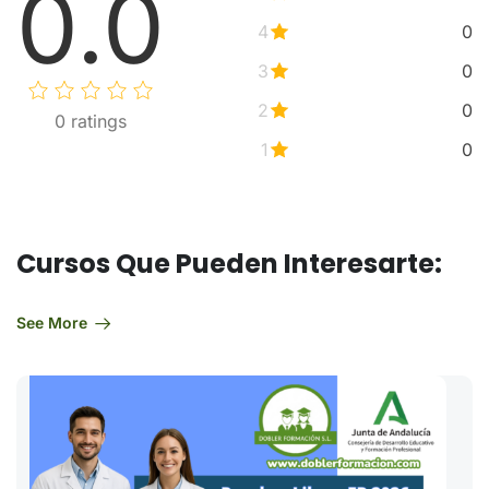
0.0
4
0
3
0
2
0
0
ratings
1
0
Cursos Que Pueden Interesarte:
See More