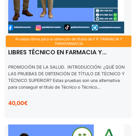
Pruebas libres para la obtención de títulos de F.P: FARMACIA Y
PROMOCIÓN DE LA SALUD. FP PRUEBAS
PARAFARMACIA
LIBRES TÉCNICO EN FARMACIA Y
PARAFARMACIA. 2025-2026
PROMOCIÓN DE LA SALUD. INTRODUCCIÓN: ¿QUÉ SON
LAS PRUEBAS DE OBTENCIÓN DE TÍTULO DE TÉCNICO Y
TÉCNICO SUPERIOR? Estas pruebas son una alternativa
para conseguir el título de Técnico o Técnico...
40,00€