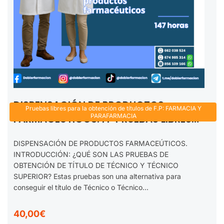
DISPENSACIÓN DE PRODUCTOS
Pruebas libres para la obtención de títulos de F.P: FARMACIA Y
FARMACEÚTICOS. FP PRUEBAS LIBRES
PARAFARMACIA
TÉCNICO EN FARMACIA Y
DISPENSACIÓN DE PRODUCTOS FARMACEÚTICOS.
PARAFARMACIA. 2025-2026
INTRODUCCIÓN: ¿QUÉ SON LAS PRUEBAS DE
OBTENCIÓN DE TÍTULO DE TÉCNICO Y TÉCNICO
SUPERIOR? Estas pruebas son una alternativa para
conseguir el título de Técnico o Técnico...
40,00€