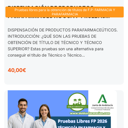
DISPENSACIÓN DE PRODUCTOS
Pruebas libres para la obtención de títulos de F.P: FARMACIA Y
PARAFARMACÉUTICOS. FP PRUEBAS
PARAFARMACIA
LIBRES TÉCNICO EN FARMACIA Y
DISPENSACIÓN DE PRODUCTOS PARAFARMACEÚTICOS.
PARAFARMACIA. 2025-2026
INTRODUCCIÓN: ¿QUÉ SON LAS PRUEBAS DE
OBTENCIÓN DE TÍTULO DE TÉCNICO Y TÉCNICO
SUPERIOR? Estas pruebas son una alternativa para
conseguir el título de Técnico o Técnico...
40,00€