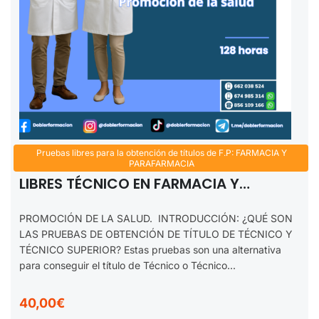
Pruebas libres para la obtención de títulos de F.P: FARMACIA Y
PROMOCIÓN DE LA SALUD. FP PRUEBAS
PARAFARMACIA
LIBRES TÉCNICO EN FARMACIA Y
PARAFARMACIA. 2025-2026
PROMOCIÓN DE LA SALUD. INTRODUCCIÓN: ¿QUÉ SON
LAS PRUEBAS DE OBTENCIÓN DE TÍTULO DE TÉCNICO Y
TÉCNICO SUPERIOR? Estas pruebas son una alternativa
para conseguir el título de Técnico o Técnico...
40,00€