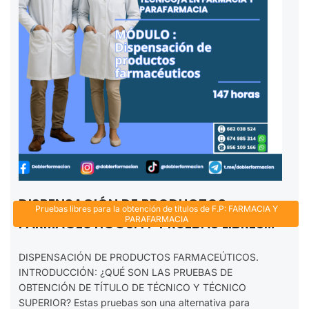
DISPENSACIÓN DE PRODUCTOS
Pruebas libres para la obtención de títulos de F.P: FARMACIA Y
FARMACEÚTICOS. FP PRUEBAS LIBRES
PARAFARMACIA
TÉCNICO EN FARMACIA Y
DISPENSACIÓN DE PRODUCTOS FARMACEÚTICOS.
PARAFARMACIA. 2025-2026
INTRODUCCIÓN: ¿QUÉ SON LAS PRUEBAS DE
OBTENCIÓN DE TÍTULO DE TÉCNICO Y TÉCNICO
SUPERIOR? Estas pruebas son una alternativa para