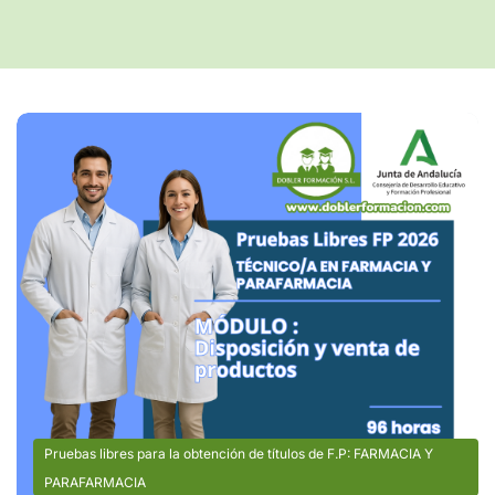
Pruebas libres para la obtención de títulos de F.P: FARMACIA Y
PARAFARMACIA