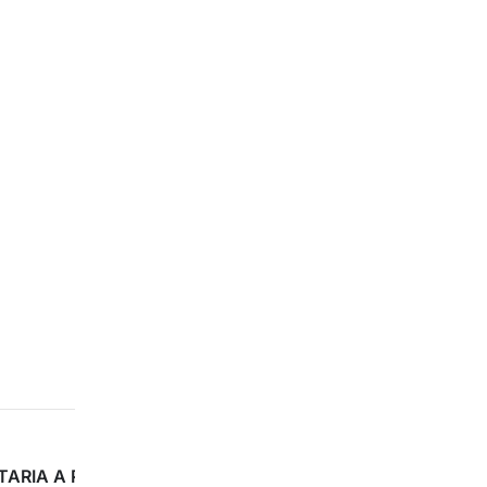
 CON DISCAPACIDAD EN EL DOMICILIO
TARIA A PERSONAS EN SITUACIÓN DE DEPENDENCIA Y/O