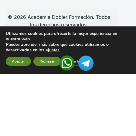
© 2026
Academia
Dobler Formación. Todos
los derechos reservados.
Utilizamos cookies para ofrecerte la mejor experiencia en
nuestra web.
Puedes aprender más sobre qué cookies utilizamos o
Síguenos en redes:
desactivarlas en los
ajustes
.
Aceptar
Rechazar
Ajustes
Financiado por la Unión Europea –
NextGenerationEU