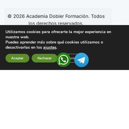
© 2026
Academia
Dobler Formación. Todos
los derechos reservados.
Utilizamos cookies para ofrecerte la mejor experiencia en
nuestra web.
Puedes aprender más sobre qué cookies utilizamos o
Síguenos en redes:
desactivarlas en los
ajustes
.
Aceptar
Rechazar
Ajustes
Financiado por la Unión Europea –
NextGenerationEU