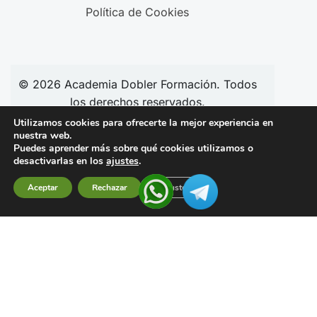
Política de Cookies
© 2026
Academia
Dobler Formación. Todos
los derechos reservados.
Utilizamos cookies para ofrecerte la mejor experiencia en
nuestra web.
Puedes aprender más sobre qué cookies utilizamos o
Síguenos en redes:
desactivarlas en los
ajustes
.
Aceptar
Rechazar
Ajustes
Financiado por la Unión Europea –
NextGenerationEU