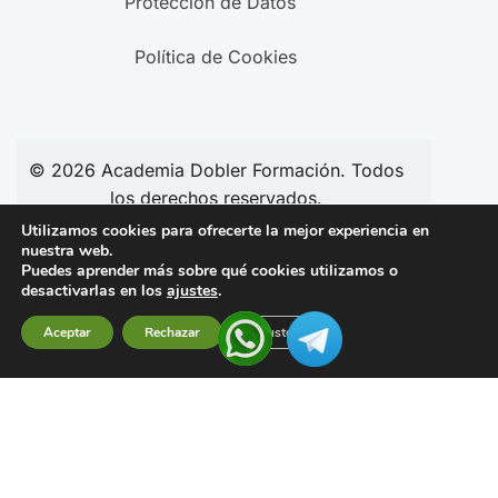
Protección de Datos
Política de Cookies
© 2026
Academia
Dobler Formación. Todos
los derechos reservados.
Utilizamos cookies para ofrecerte la mejor experiencia en
nuestra web.
Puedes aprender más sobre qué cookies utilizamos o
Síguenos en redes:
desactivarlas en los
ajustes
.
Aceptar
Rechazar
Ajustes
Financiado por la Unión Europea –
NextGenerationEU