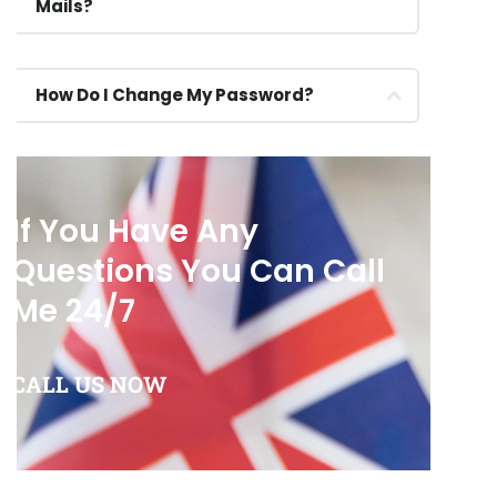
Mails?
How Do I Change My Password?
If You Have Any
Questions You Can Call
Me 24/7
CALL US NOW