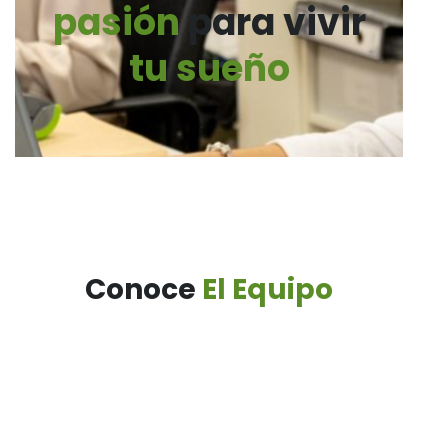
pasión
para vivir
tu sueño
Conoce
El Equipo