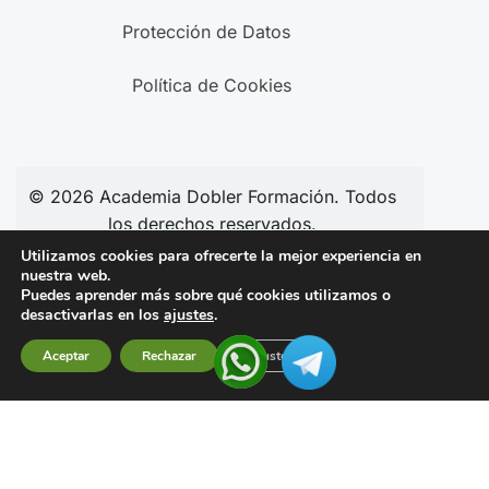
Protección de Datos
Política de Cookies
© 2026
Academia
Dobler Formación. Todos
los derechos reservados.
Utilizamos cookies para ofrecerte la mejor experiencia en
nuestra web.
Puedes aprender más sobre qué cookies utilizamos o
Síguenos en redes:
desactivarlas en los
ajustes
.
Aceptar
Rechazar
Ajustes
Financiado por la Unión Europea –