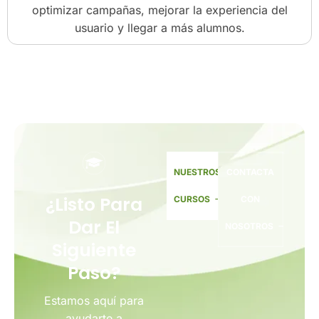
optimizar campañas, mejorar la experiencia del
usuario y llegar a más alumnos.
NUESTROS
CONTACTA
¿Listo Para
CURSOS
CON
Dar El
NOSOTROS
Siguiente
Paso?
Estamos aquí para
ayudarte a