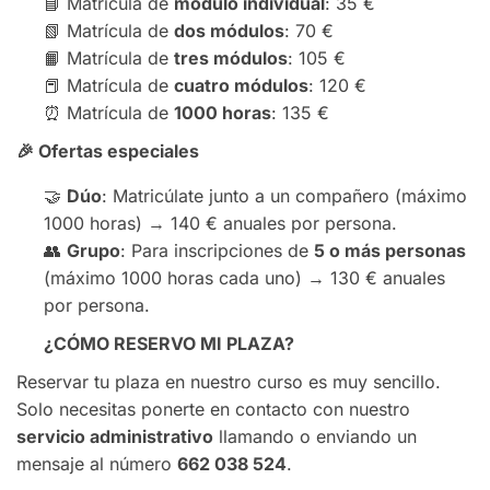
📘 Matrícula de
módulo individual
: 35 €
📗 Matrícula de
dos módulos
: 70 €
📙 Matrícula de
tres módulos
: 105 €
📕 Matrícula de
cuatro módulos
: 120 €
⏰ Matrícula de
1000 horas
: 135 €
🎉
Ofertas especiales
🤝
Dúo
: Matricúlate junto a un compañero (máximo
1000 horas) → 140 € anuales por persona.
👥
Grupo
: Para inscripciones de
5 o más personas
(máximo 1000 horas cada uno) → 130 € anuales
por persona.
¿CÓMO RESERVO MI PLAZA?
Reservar tu plaza en nuestro curso es muy sencillo.
Solo necesitas ponerte en contacto con nuestro
servicio administrativo
llamando o enviando un
mensaje al número
662 038 524
.