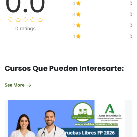
0.0
4
0
3
0
2
0
0
ratings
1
0
Cursos Que Pueden Interesarte:
See More