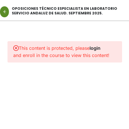
OPOSICIONES TÉCNICO ESPECIALISTA EN LABORATORIO
SERVICIO ANDALUZ DE SALUD. SEPTIEMBRE 2025.
2
NORMAS
Y
This content is protected, please
login
PROTOCOLOS
and enroll in the course to view this content!
DE
INTERÉS.
1
ENLACE
A
CLASE
CATEGORIA
TÉCNICO
ESPECIALISTA