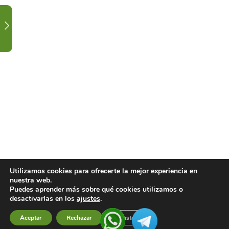
EN
LABORATORIO.
1
ORDEN
ALTERNATIVO
TEORÍA
3
CALENDARIO
DE
CLASES
Y
FESTIVIDAD.
Utilizamos cookies para ofrecerte la mejor experiencia en
nuestra web.
Puedes aprender más sobre qué cookies utilizamos o
1
CONTACTA
desactivarlas en los
ajustes
.
CON
Aceptar
Rechazar
Ajustes
Previous
Next
TU