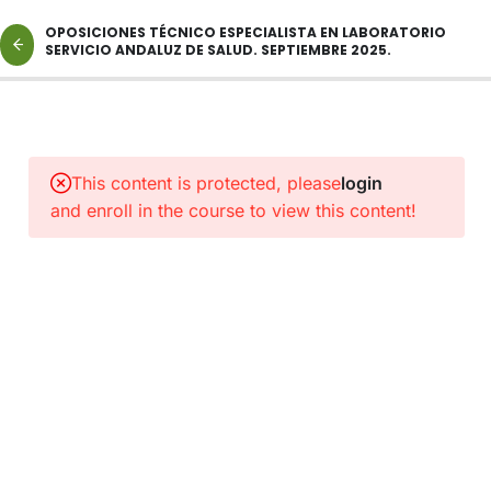
OPOSICIONES TÉCNICO ESPECIALISTA EN LABORATORIO
SERVICIO ANDALUZ DE SALUD. SEPTIEMBRE 2025.
2
NORMAS
Y
This content is protected, please
login
PROTOCOLOS
and enroll in the course to view this content!
DE
INTERÉS.
1
ENLACE
A
CLASE
CATEGORIA
TÉCNICO
ESPECIALISTA