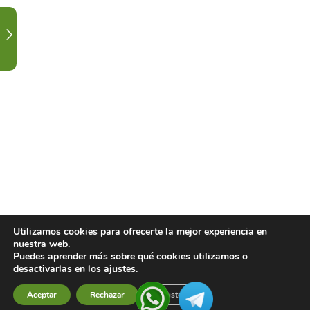
EN
LABORATORIO.
1
ORDEN
ALTERNATIVO
TEORÍA
3
CALENDARIO
DE
CLASES
Y
FESTIVIDAD.
Utilizamos cookies para ofrecerte la mejor experiencia en
nuestra web.
Puedes aprender más sobre qué cookies utilizamos o
1
CONTACTA
desactivarlas en los
ajustes
.
CON
Aceptar
Rechazar
Ajustes
Previous
Next
TU