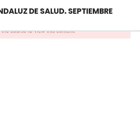
NDALUZ DE SALUD. SEPTIEMBRE
n the course to view this content!