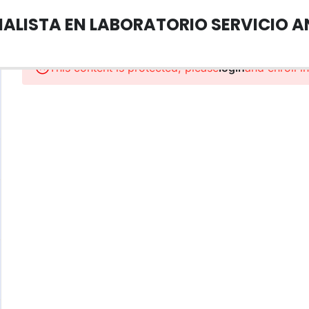
ALISTA EN LABORATORIO SERVICIO A
This content is protected, please
login
and enroll i