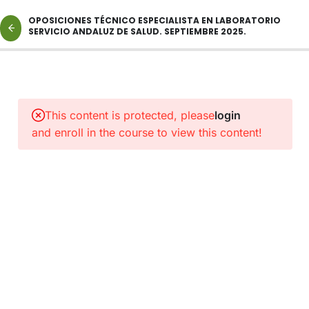
OPOSICIONES TÉCNICO ESPECIALISTA EN LABORATORIO
SERVICIO ANDALUZ DE SALUD. SEPTIEMBRE 2025.
2
NORMAS
Y
This content is protected, please
login
PROTOCOLOS
and enroll in the course to view this content!
DE
INTERÉS.
1
ENLACE
A
CLASE
CATEGORIA
TÉCNICO
ESPECIALISTA