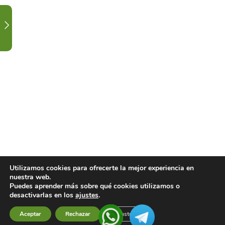
EN
LABORATORIO.
1
ORDEN
ALTERNATIVO
TEORÍA
3
CALENDARIO
DE
CLASES
Y
FESTIVIDAD.
Utilizamos cookies para ofrecerte la mejor experiencia en
nuestra web.
Puedes aprender más sobre qué cookies utilizamos o
1
CONTACTA
desactivarlas en los
ajustes
.
CON
Aceptar
Rechazar
Ajustes
Previous
Next
TU