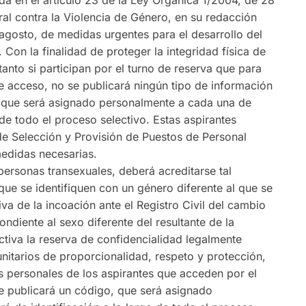
ida en el artículo 23 de la Ley Orgánica 1/2004, de 28
al contra la Violencia de Género, en su redacción
agosto, de medidas urgentes para el desarrollo del
 Con la finalidad de proteger la integridad física de
tanto si participan por el turno de reserva que para
de acceso, no se publicará ningún tipo de información
, que será asignado personalmente a cada una de
o de todo el proceso selectivo. Estas aspirantes
de Selección y Provisión de Puestos de Personal
 medidas necesarias.
personas transexuales, deberá acreditarse tal
que se identifiquen con un género diferente al que se
iva de la incoación ante el Registro Civil del cambio
diente al sexo diferente del resultante de la
ctiva la reserva de confidencialidad legalmente
nitarios de proporcionalidad, respeto y protección,
os personales de los aspirantes que acceden por el
e publicará un código, que será asignado