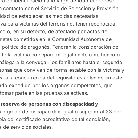
á de identificación a lo largo de todo el proceso
n contacto con el Servicio de Selección y Provisión
lidad de establecer las medidas necesarias.
va para víctimas del terrorismo, tener reconocida
smo o, en su defecto, de afectado por actos de
oristas cometidos en la Comunidad Autónoma de
 política de aragonés. Tendrán la consideración de
 de la víctima no separado legalmente o de hecho o
náloga a la conyugal, los familiares hasta el segundo
sonas que convivan de forma estable con la víctima y
a a la concurrencia del requisito establecido en este
cado expedido por los órganos competentes, que
 tomar parte en las pruebas selectivas.
e reserva de personas con discapacidad y
n grado de discapacidad igual o superior al 33 por
a del certificado acreditativo de tal condición,
de servicios sociales.