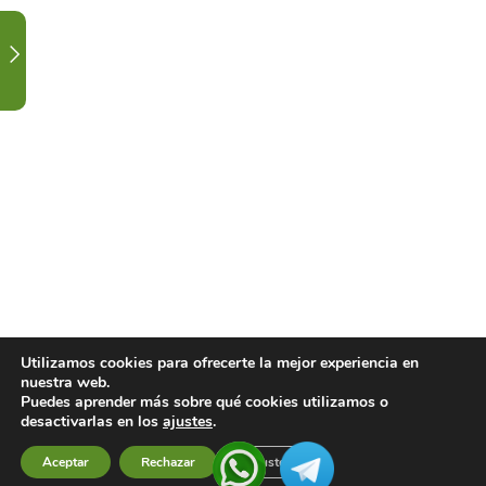
CLASE
CATEGORÍA
ADMINISTRATIVO.
3
CALENDARIO
DE
CLASES
Y
FESTIVIDAD.
1
CONTACTA
CON
Utilizamos cookies para ofrecerte la mejor experiencia en
nuestra web.
TU
Puedes aprender más sobre qué cookies utilizamos o
DOCENTE.
desactivarlas en los
ajustes
.
Aceptar
Rechazar
Ajustes
Previous
Next
1
LISTADO