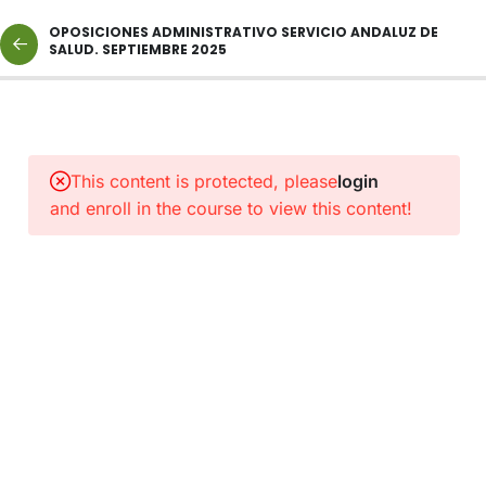
OPOSICIONES ADMINISTRATIVO SERVICIO ANDALUZ DE
SALUD. SEPTIEMBRE 2025
1
CLASES
DE
This content is protected, please
login
RECUPERACIÓN
and enroll in the course to view this content!
2
NORMAS
Y
PROTOCOLOS
DE
INTERÉS
1
ENLACE
A