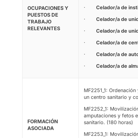
·
Celador/a de inst
OCUPACIONES Y
PUESTOS DE
·
Celador/a de unid
TRABAJO
RELEVANTES
·
Celador/a de uni
·
Celador/a de cen
·
Celador/a de aut
·
Celador/a de alm
MF2251_1: Ordenación 
un centro sanitario y 
MF2252_1: Movilización
amputaciones y fetos e
FORMACIÓN
sanitario. (180 horas)
ASOCIADA
MF2253_1: Movilización