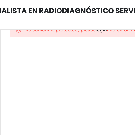
IALISTA EN RADIODIAGNÓSTICO SERVI
This content is protected, please
login
and enroll i