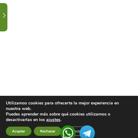
EN
RADIODIAGNÓSTICO.
1
ORDEN
ALTERNATIVO
TEORÍA
3
CALENDARIO
DE
CLASES
Y
FESTIVIDAD.
Utilizamos cookies para ofrecerte la mejor experiencia en
nuestra web.
Puedes aprender más sobre qué cookies utilizamos o
1
CONTACTA
desactivarlas en los
ajustes
.
CON
Aceptar
Rechazar
Ajustes
Previous
Next
TU