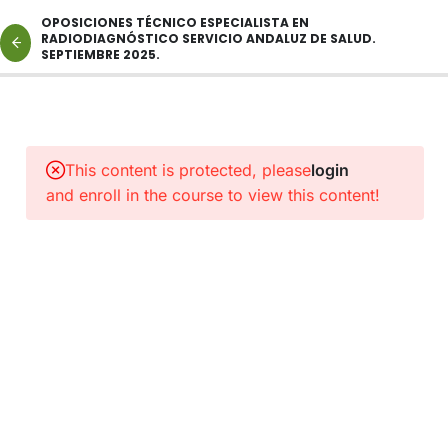
OPOSICIONES TÉCNICO ESPECIALISTA EN
RADIODIAGNÓSTICO SERVICIO ANDALUZ DE SALUD.
SEPTIEMBRE 2025.
2
NORMAS
Y
This content is protected, please
login
PROTOCOLOS
and enroll in the course to view this content!
DE
INTERÉS
1
ENLACE
A
CLASES
CATEGORÍA
TÉCNICO
ESPECIALISTA