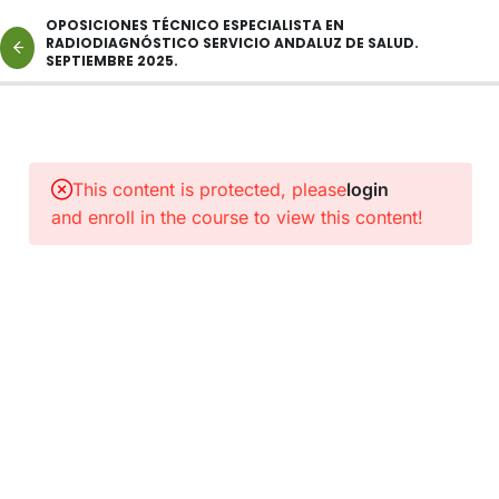
OPOSICIONES TÉCNICO ESPECIALISTA EN
RADIODIAGNÓSTICO SERVICIO ANDALUZ DE SALUD.
SEPTIEMBRE 2025.
2
NORMAS
Y
This content is protected, please
login
PROTOCOLOS
and enroll in the course to view this content!
DE
INTERÉS
1
ENLACE
A
CLASES
CATEGORÍA
TÉCNICO
ESPECIALISTA