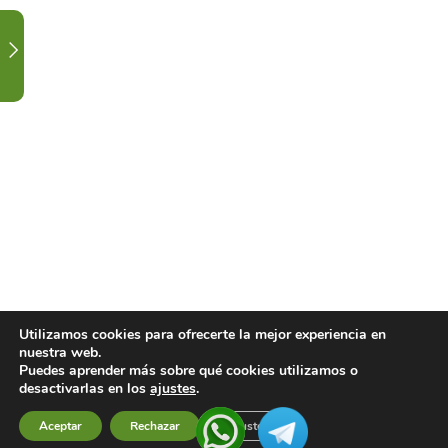
EN
RADIODIAGNÓSTICO.
1
ORDEN
ALTERNATIVO
TEORÍA
3
CALENDARIO
DE
CLASES
Y
FESTIVIDAD.
Utilizamos cookies para ofrecerte la mejor experiencia en
nuestra web.
Puedes aprender más sobre qué cookies utilizamos o
1
CONTACTA
desactivarlas en los
ajustes
.
CON
Aceptar
Rechazar
Ajustes
Previous
Next
TU