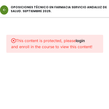
OPOSICIONES TÉCNICO EN FARMACIA SERVICIO ANDALUZ DE
SALUD. SEPTIEMBRE 2025.
2
NORMAS
Y
This content is protected, please
login
PROTOCOLOS
and enroll in the course to view this content!
DE
INTERÉS
1
ENLACE
A
CLASE
CATEGORÍA
TÉCNICO
EN