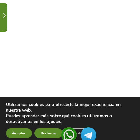
FARMACIA.
3
CALENDARIO
DE
CLASES
Y
FESTIVIDAD.
1
ORDEN
ALTERNATIVO
TEORÍA
Utilizamos cookies para ofrecerte la mejor experiencia en
nuestra web.
1
CONTACTA
Puedes aprender más sobre qué cookies utilizamos o
CON
desactivarlas en los
ajustes
.
TU
Aceptar
Rechazar
Ajustes
Previous
Next
DOCENTE