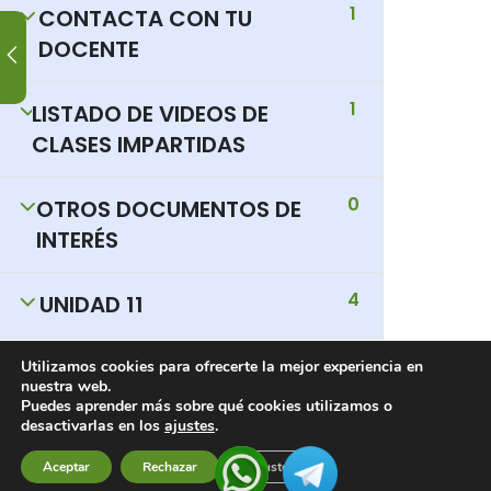
1
CONTACTA CON TU
DOCENTE
1
LISTADO DE VIDEOS DE
CLASES IMPARTIDAS
0
OTROS DOCUMENTOS DE
INTERÉS
4
UNIDAD 11
5
UNIDAD 12
Utilizamos cookies para ofrecerte la mejor experiencia en
nuestra web.
Puedes aprender más sobre qué cookies utilizamos o
desactivarlas en los
ajustes
.
Aceptar
Rechazar
Ajustes
Next